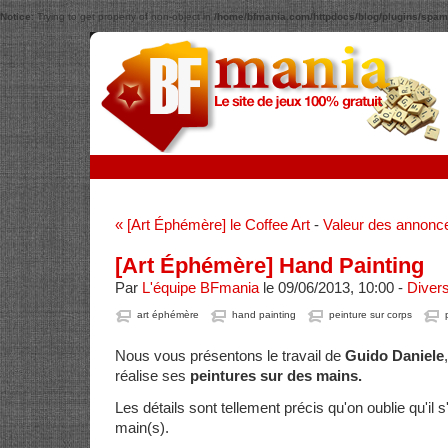
Notice
: Trying to get property of non-object in
/home/bfmania.com/httpdocs/blog/plugins/spam
« [Art Éphémère] le Coffee Art
-
Valeur des annonc
[Art Éphémère] Hand Painting
Par
L'équipe BFmania
le 09/06/2013, 10:00 -
Diver
art éphémère
hand painting
peinture sur corps
Nous vous présentons le travail de
Guido Daniele
réalise ses
peintures sur des mains.
Les détails sont tellement précis qu'on oublie qu'il s
main(s).