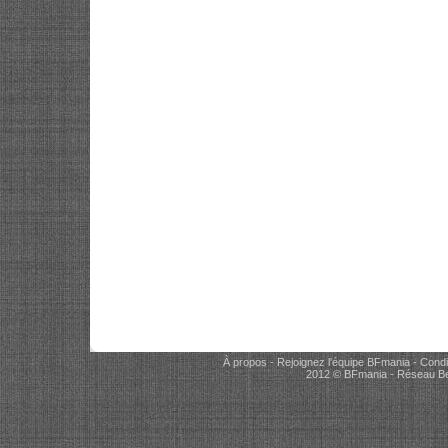
À propos
-
Rejoignez l'équipe BFmania
-
Condi
2012 © BFmania - Réseau Be