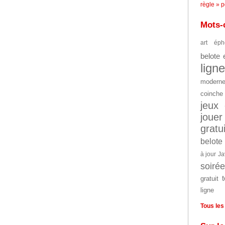
règle » p
Mots-
art éph
belote 
lign
modern
coinche
jeux 
jou
gratu
belote
à jour J
soiré
gratuit
ligne
Tous les