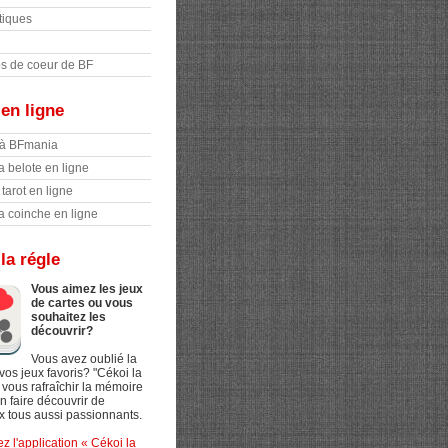
tiques
s de coeur de BF
en ligne
 à BFmania
a belote en ligne
tarot en ligne
a coinche en ligne
la régle
Vous aimez les jeux
de cartes ou vous
souhaitez les
découvrir?
Vous avez oublié la
vos jeux favoris? "Cékoi la
 vous rafraîchir la mémoire
n faire découvrir de
 tous aussi passionnants.
 l'application « Cékoi la